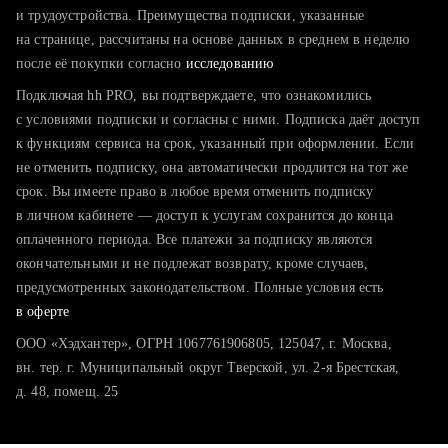
тратите много времени на поиск и вручную поднимаете
и трудоустройства. Преимущества подписки, указанные
резюме
на странице, рассчитаны на основе данных в среднем в неделю
после её покупки согласно
хотите сравнить себя с конкурентами и оценить шансы
исследованию
Подключая hh PRO, вы подтверждаете, что ознакомились
с условиями подписки и согласны с ними. Подписка даёт доступ
к функциям сервиса на срок, указанный при оформлении. Если
не отменить подписку, она автоматически продлится на тот же
срок. Вы имеете право в любое время отменить подписку
в личном кабинете — доступ к услугам сохранится до конца
оплаченного периода. Все платежи за подписку являются
окончательными и не подлежат возврату, кроме случаев,
предусмотренных законодательством. Полные условия есть
в оферте
ООО «Хэдхантер», ОГРН 1067761906805, 125047, г. Москва,
вн. тер. г. Муниципальный округ Тверской, ул. 2-я Брестская,
д. 48, помещ. 25