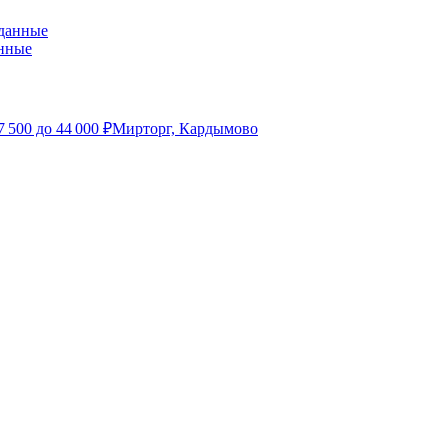
анные
7 500
до
44 000
₽
Мирторг, Кардымово