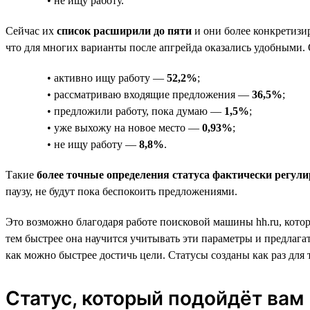
• не ищу работу.
Сейчас их
список расширили до пяти
и они более конкретизи
что для многих варианты после апгрейда оказались удобными. 
• активно ищу работу —
52,2%
;
• рассматриваю входящие предложения —
36,5%
;
• предложили работу, пока думаю —
1,5%
;
• уже выхожу на новое место —
0,93%
;
• не ищу работу —
8,8%
.
Такие
более точные определения статуса фактически регули
паузу, не будут пока беспокоить предложениями.
Это возможно благодаря работе поисковой машины hh.ru, котор
тем быстрее она научится учитывать эти параметры и предлагат
как можно быстрее достичь цели. Статусы созданы как раз для 
Статус, который подойдёт вам