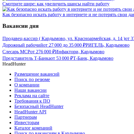
Смотрите шире: как увеличить шансы найти работу
Как безопасно искать работу в интернете и не потерять свои д
Вакансии дня
Продавец-кассир ( Кардымово, ул. Красноармейская, д. 14 )
от
3
Дорожный рабочий
от
27 000
до
35 000
₽
РИГЕЛЬ, Кардымово
Слесарь МСР
от
276 000
₽
Инфактори, Кардымово
Представитель Т-Банка
от
53 000
₽
Т-Банк, Кардымово
HeadHunter
Размещение вакансий
Поиск по резюме
О компании
Наши вакансии
Реклама на сайте
Требования к ПО
Безопасный HeadHunter
HeadHunter API
Партнерам
Инвесторам
Каталог компаний
Поиск по вакансиям в Кардымово