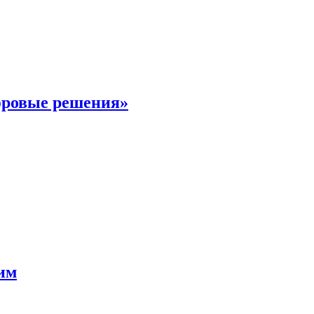
фровые решения»
мим