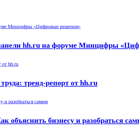
 панели hh.ru на форуме Минцифры «Ци
труда: тренд-репорт от hh.ru
Как объяснить бизнесу и разобраться са