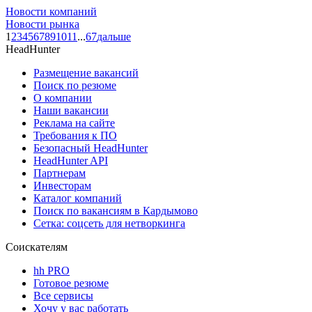
Новости компаний
Новости рынка
1
2
3
4
5
6
7
8
9
10
11
...
67
дальше
HeadHunter
Размещение вакансий
Поиск по резюме
О компании
Наши вакансии
Реклама на сайте
Требования к ПО
Безопасный HeadHunter
HeadHunter API
Партнерам
Инвесторам
Каталог компаний
Поиск по вакансиям в Кардымово
Сетка: соцсеть для нетворкинга
Соискателям
hh PRO
Готовое резюме
Все сервисы
Хочу у вас работать