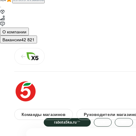
·
О компании
Вакансии
42 821
Команды магазинов
Руководители магазин
rabota5ka.ru
VK
OK
16+