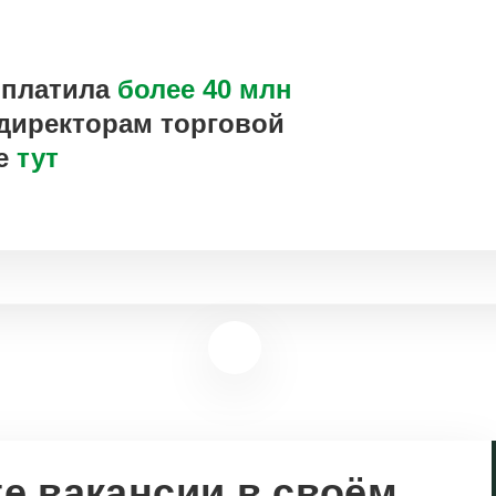
ыплатила
более 40 млн
директорам торговой
ее
тут
Санкт-Петербург
Воронеж
Казань
Краснодар
Нижний Новгород
Ростов-на-Дону
Самара