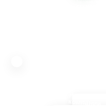
Торговая сеть п
инструменты и п
чтобы они могли
результаты, реш
профессиональн
Флагманом этог
проект «Директо
Новости
компании