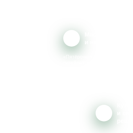
Масштаб
и надёжность
«Пятёрочка» – крупный феде
ритейлер, который создаёт тр
меняющие сферу розничной то
Компания реализует множеств
социальных и экологических и
поддерживает местные сообщ
Куль
и св
реше