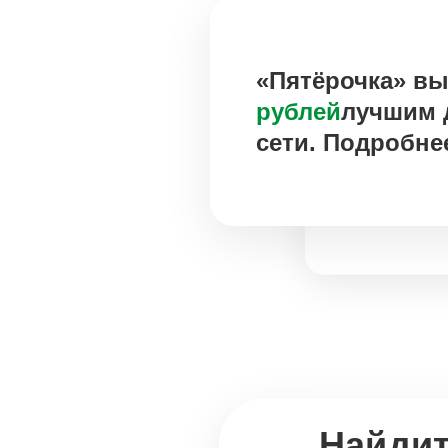
«Пятёрочка» в
рублей
лучшим 
сети. Подробн
Москва
Владивосток
Екатеринбург
Калуга
Красноярск
Новосибирск
Рязань