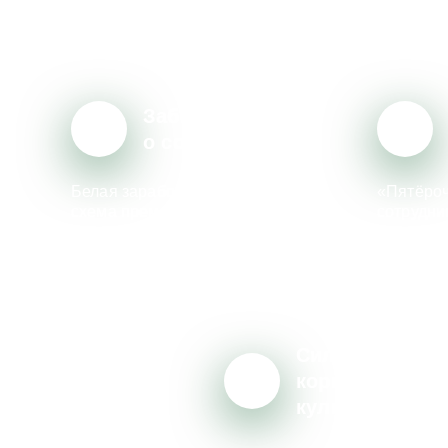
«Пятёрочку»?
Забота
о сотрудниках
ральный
Белая заработная плата и понятная
«Пятёроч
енды,
схема премирования, корпоративные
сотрудни
рговли.
скидки в магазинах торговой сети,
для обуч
о
подарки для детей сотрудников
директор
нициатив,
к Новому году и Дню знаний, поддержка
в компан
ества.
сотрудников в тяжёлых жизненных
распреде
обстоятельствах, ДМС и телемедицина
свой кар
с узкими специалистами и психологом.
должност
тура партнёрства
Сильная
обода принятия
корпоративна
ний
культура