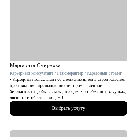
Маргарита
Смирнова
Карьерный консультант / Резюмерайтер / Карьерный стратег
• Карьерный консультант со специализацией в строительстве,
производстве, промышленности, промышленной
безопасности, добыче сырья, продажах, снабжении, закупках,
логистике, образовании, HR.
• Помогла с трудоустройством топ-менеджерам,
Выбрать услугу
руководителям и экспертам в крупные компании: Газпром,
Сибур, Роснефть, Яндекс, Сбер, ВТБ, Danone и др.
• 15 лет в HR и 8 лет в карьерном консультировании.
• Более 3800 консультаций и довольных клиентов. Меня
рекомендуют знакомым и коллегам.