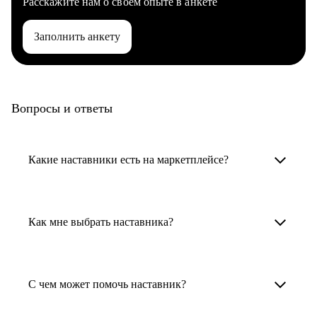
Расскажите нам о своем опыте в анкете
Заполнить анкету
Вопросы и ответы
Какие наставники есть на маркетплейсе?
Карьерные наставники — это HR-
специалисты, карьерные консультанты,
Как мне выбрать наставника?
психологи, резюмерайтеры и менторы.
Умный поиск поможет в три клика выбрать
Менторы работают в ИТ, дизайне, других
наставника для достижения вашей цели.
С чем может помочь наставник?
узкоспециализированных сферах. Они
помогут прокачать навыки, построить