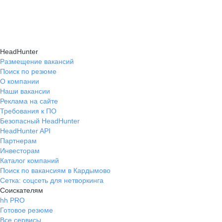
и правильно презентовать себя работодателю,
текущем месте работы и о том, кому он будет
Да, на карьерном маркетплейсе hh.ru доступна
что повышает шансы трудоустройства.
полезен, с какими запросами работает.
помощь с поиском работы онлайн: эксперты
Вы точно найдёте того, кто вам нужен!
помогут разработать стратегию, подобрать
HeadHunter
вакансии и повысить эффективность
Размещение вакансий
Поиск по резюме
трудоустройства.
О компании
Наши вакансии
Реклама на сайте
Требования к ПО
Безопасный HeadHunter
HeadHunter API
Партнерам
Инвесторам
Каталог компаний
Поиск по вакансиям в Кардымово
Сетка: соцсеть для нетворкинга
Соискателям
hh PRO
Готовое резюме
Все сервисы