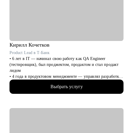
Кому могу помочь:
• Копирайтерам и редакторам на любом уровне
• Выпускникам курсов, которые откликаются и не получают
оффер
• Тем, кто хочет работать с нейросетями
• Тем, кто хочет найти подработку на удалёнке или фрилансе
Кирилл
Кочетков
Я знаю рынок контента изнутри, вижу потенциал в опыте и
Product Lead в Т-Банк
верю в каждого, с кем работала лично. Мне важно помочь
• 6 лет в IT — начинал свою работу как QA Engineer
тебе увидеть твои сильные стороны, понять, куда двигаться
(тестировщик), был проджектом, продактом и стал продакт
дальше, и собрать реалистичный план развития.
лидом
• 4 года в продуктовом менеджменте — управлял разработкой
и смежными командами как в стартапе, так и в бигтехе
Выбрать услугу
• Отлично понимаю весь цикл разработки от идеи до ее
реализации
• "Проповедую" result-oriented подход менеджмента
С чем помогу:
• Сделать резюме, которое отлично раскрывает ваши
ценности и достижения и привлекает нужных работодателей
• Подготовиться к собеседованию