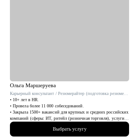
тестировщикам
• Маркетологам
• Студентам
Ольга
Маршеруева
Карьерный консультант / Резюмерайтер (подготовка резюме) / Эксперт по профориентации
• 10+ лет в HR.
• Провела более 11 000 собеседований.
• Закрыла 1500+ вакансий для крупных и средних российских
компаний (сферы: ИТ, ритейл (розничная торговля), услуги
для бизнеса, индустрия гостеприимства и пр).
Выбрать услугу
• 8 лет в карьерном консультировании и коучинге. Помогла в
достижении карьерных целей более 600 клиентам.