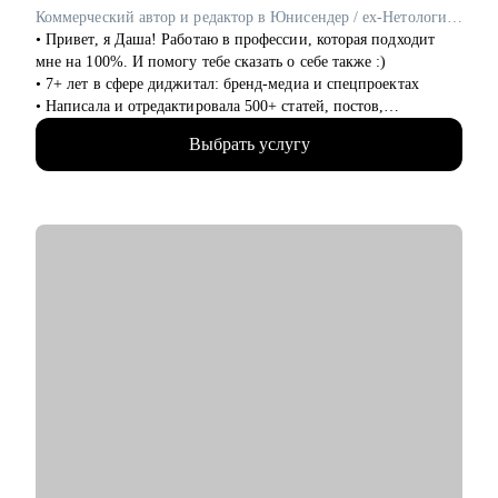
• аналитики
Коммерческий автор и редактор в Юнисендер / ex-Нетология, Росатом
• финансов
• Привет, я Даша! Работаю в профессии, которая подходит
• закупок
мне на 100%. И помогу тебе сказать о себе также :)
• логистики
• 7+ лет в сфере диджитал: бренд-медиа и спецпроектах
• АХО и пр.
• Написала и отредактировала 500+ статей, постов,
презентаций
Я помогу вам, даже если вы:
Выбрать услугу
• Провела 100+ консультаций по копирайтингу, редактуре и
• несколько лет не работали;
нейросетям
• совсем без опыта работы;
• Регулярно учусь новому — на интенсивах по графическому
• часто меняли работу;
дизайну и управлению креативной командой
• захотели вернуться из фриланса, своего бизнеса в найм;
• Хорошо понимаю, как сегодня оценивают портфолио, кейсы
• хотите сменить профессию, но не знаете, как грамотно
и сопроводительные
построить поиск работы.
С чем помогу:
• Перейти в диджитал: выбрать направление по душе,
выстроить опору и план-капкан
• Упаковывать опыт так, чтобы он был понятен работодателю
и выделялся на фоне типовых откликов
• Подготовиться к собеседованиям и тестовым задачам
• Использовать нейросети для своих задач без страха за
качество
• Прокачать карьерный нетворкинг