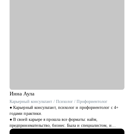
• Презентовать себя и свои достижения
• Составить план развития в текущей роли
• Составить план по переходу в другую роль
• Помочь с адаптацией на новом месте работы
• Обсудить и помочь решить сложный кейс в B2B продукте
Кому могу помочь:
• Product Manager'ам
• Project Manager'ам
• Бизнес-аналитикам
• Тестировщикам
• Людям, делающим первые шаги в IT
Инна
Аула
Карьерный консультант / Психолог / Профориентолог
● Карьерный консультант, психолог и профориентолог с 4+
годами практики.
● В своей карьере я прошла все форматы: найм,
предпринимательство, бизнес. Была и специалистом, и
управленцем. Знаю не понаслышке про плюсы и минусы