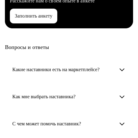
Расскажите нам о своем опыте в анкете
Заполнить анкету
Вопросы и ответы
Какие наставники есть на маркетплейсе?
Карьерные наставники — это HR-
специалисты, карьерные консультанты,
Как мне выбрать наставника?
психологи, резюмерайтеры и менторы.
Умный поиск поможет в три клика выбрать
Менторы работают в ИТ, дизайне, других
наставника для достижения вашей цели.
С чем может помочь наставник?
узкоспециализированных сферах. Они
помогут прокачать навыки, построить