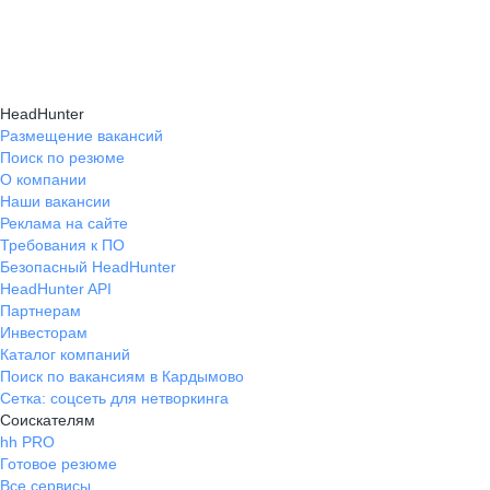
навыки, повышая шансы на успешное
текущем месте работы и о том, кому он будет
Репетиция собеседования на карьерном
трудоустройство.
полезен, с какими запросами работает.
маркетплейсе hh.ru проходит онлайн
Вы точно найдёте того, кто вам нужен!
в формате тренировки с карьерным экспертом,
HeadHunter
который моделирует интервью и дает
Размещение вакансий
Поиск по резюме
обратную связь по вашим ответам.
О компании
Наши вакансии
Реклама на сайте
Требования к ПО
Безопасный HeadHunter
HeadHunter API
Партнерам
Инвесторам
Каталог компаний
Поиск по вакансиям в Кардымово
Сетка: соцсеть для нетворкинга
Соискателям
hh PRO
Готовое резюме
Все сервисы