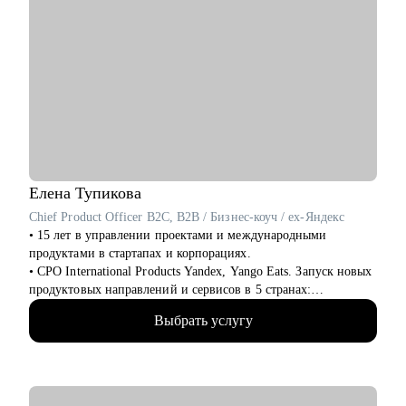
Елена
Тупикова
Chief Product Officer B2C, B2B / Бизнес-коуч / ex-Яндекс
• 15 лет в управлении проектами и международными
продуктами в стартапах и корпорациях.
• CPO International Products Yandex, Yango Eats. Запуск новых
продуктовых направлений и сервисов в 5 странах:
Узбекистан, Армения, Казахстан, Кот-д’Ивуар, Замбия.
Выбрать услугу
FoodTech, AdTech продукты.
• Академический руководитель продуктовой магистратуры
МФТИ, Руководитель Школы Менеджеров Яндекса (2022-
2024), автор программ по продуктовому менеджменту,
спикер Бизнес-школы Сколково.