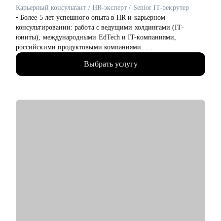
Карьерный консультант / HR-эксперт / Senior IT-рекрутер
Обращайся ко мне, если нужна помощь с трудоустройством,
• Более 5 лет успешного опыта в HR и карьерном
ростом на текущем месте работы или определением куда и
консультировании: работа с ведущими холдингами (IT-
как расти
юниты), международными EdTech и IT-компаниями,
российскими продуктовыми компаниями.
• 20 000+ рассмотренных резюме.
Выбрать услугу
• 10 000+ часов собеседований с IT-специалистами и
руководителями (от junior до С-level).
• 500+ соискателей получили офферы благодаря
сотрудничеству со мной.
• 30% кандидатов, принятых мной на позиции специалистов,
стали руководителями за 2 года.
• Знание актуального состояния рынка труда в IT, его трендов
и тенденций.
• Специализация: переход в IT из других сфер, построение
карьерных треков с учетом текущего опыта.
• Коучинг руководителей: проведение собеседований, оценка
потенциала сотрудников, адаптация новых членов команд.
С чем помогу:
• Подготовиться к смене работы, сократить время поиска,
увеличить поток предложений и офферов, выйти на новый