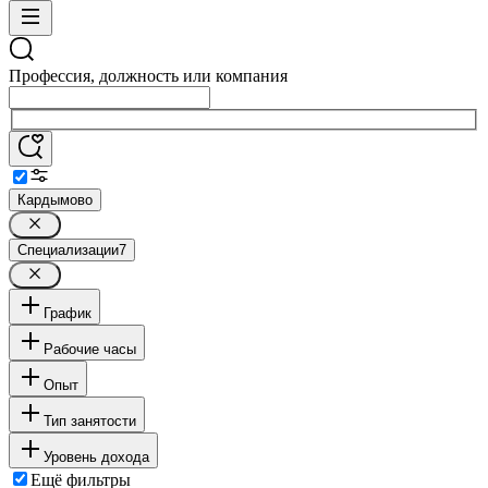
Профессия, должность или компания
Кардымово
Специализации
7
График
Рабочие часы
Опыт
Тип занятости
Уровень дохода
Ещё фильтры