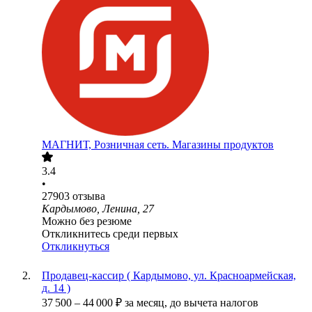
МАГНИТ, Розничная сеть. Магазины продуктов
3.4
•
27903
отзыва
Кардымово, Ленина, 27
Можно без резюме
Откликнитесь среди первых
Откликнуться
Продавец-кассир ( Кардымово, ул. Красноармейская,
д. 14 )
37 500
–
44 000
₽
за месяц,
до вычета налогов